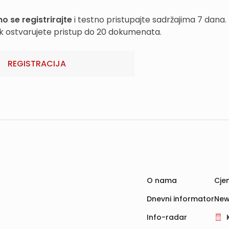
o se registrirajte
i testno pristupajte sadržajima 7 dana.
k ostvarujete pristup do 20 dokumenata.
REGISTRACIJA
O nama
Cjen
Dnevni informator
New
Info-radar