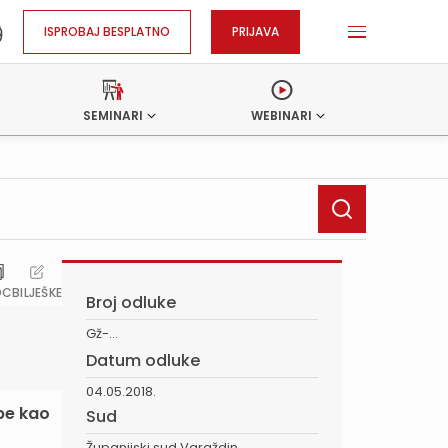
ISPROBAJ BESPLATNO
PRIJAVA
SEMINARI
WEBINARI
OC
BILJEŠKE
Broj odluke
Gž-...
Datum odluke
04.05.2018.
be kao
Sud
Županijski sud Varaždin