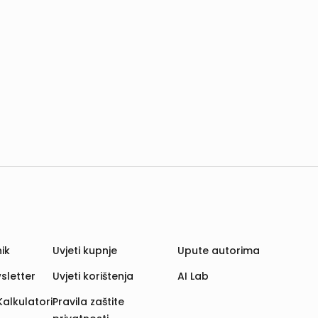
ik
Uvjeti kupnje
Upute autorima
sletter
Uvjeti korištenja
AI Lab
Kalkulatori
Pravila zaštite