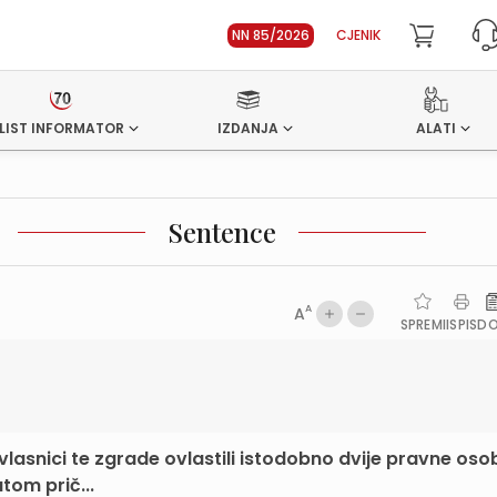
NN 85/2026
CJENIK
LIST INFORMATOR
IZDANJA
ALATI
Sentence
A
A
SPREMI
ISPIS
D
asnici te zgrade ovlastili istodobno dvije pravne oso
tom prič...