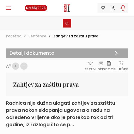
NN 85/2026
Početna
>
Sentence
>
Zahtjev za zaštitu prava
Detalji dokumenta
A
A
SPREMI
ISPIS
DOC
BILJEŠKE
Zahtjev za zaštitu prava
Radnica nije dužna ulagati zahtjev za zaštitu
prava nakon sklapanja ugovora o radu na
određeno vrijeme ako je protekao rok od tri
godine, iz razloga što se p...