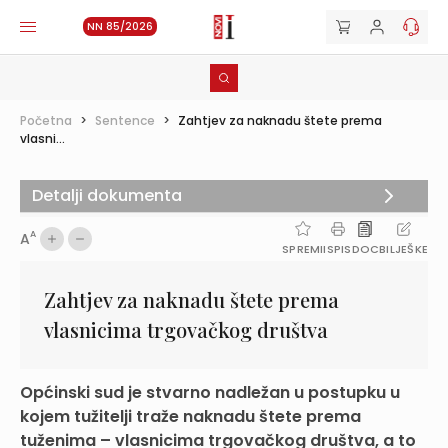
NN 85/2026
Početna
>
Sentence
>
Zahtjev za naknadu štete prema
vlasni...
Detalji dokumenta
A
A
SPREMI
ISPIS
DOC
BILJEŠKE
Zahtjev za naknadu štete prema
vlasnicima trgovačkog društva
Općinski sud je stvarno nadležan u postupku u
kojem tužitelji traže naknadu štete prema
tuženima – vlasnicima trgovačkog društva, a to