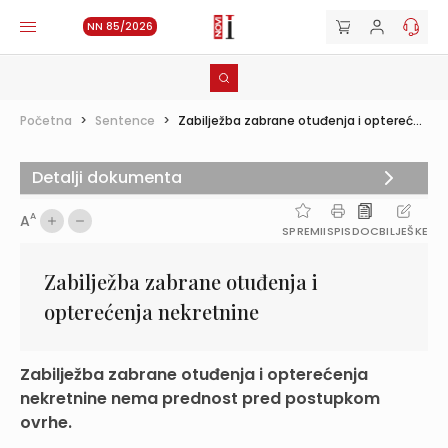
NN 85/2026
Početna
>
Sentence
>
Zabilježba zabrane otuđenja i optereć...
Detalji dokumenta
A
A
SPREMI
ISPIS
DOC
BILJEŠKE
Zabilježba zabrane otuđenja i
opterećenja nekretnine
Zabilježba zabrane otuđenja i opterećenja
nekretnine nema prednost pred postupkom
ovrhe.