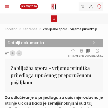
NN 85/2026
Početna
>
Sentence
>
Zabilježba spora - vrijeme primitka p...
Detalji dokumenta
A
A
SPREMI
ISPIS
DOC
BILJEŠKE
Zabilježba spora - vrijeme primitka
prijedloga upućenog preporučenom
pošiljkom
Za odlučivanje o prijedlogu za upis mjerodavno je
stanje u času kada je zemljišnoknjižni sud taj