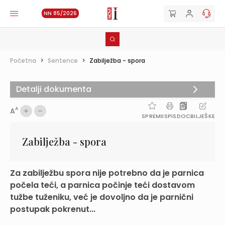
NN 85/2026
Početna
>
Sentence
>
Zabilježba - spora
Detalji dokumenta
A
A
SPREMI
ISPIS
DOC
BILJEŠKE
Zabilježba - spora
Za zabilježbu spora nije potrebno da je parnica
počela teći, a parnica počinje teći dostavom
tužbe tuženiku, već je dovoljno da je parnični
postupak pokrenut...