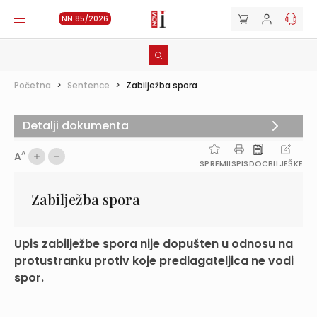
NN 85/2026
Početna
>
Sentence
>
Zabilježba spora
Detalji dokumenta
A
A
SPREMI
ISPIS
DOC
BILJEŠKE
Zabilježba spora
Upis zabilježbe spora nije dopušten u odnosu na
protustranku protiv koje predlagateljica ne vodi
spor.