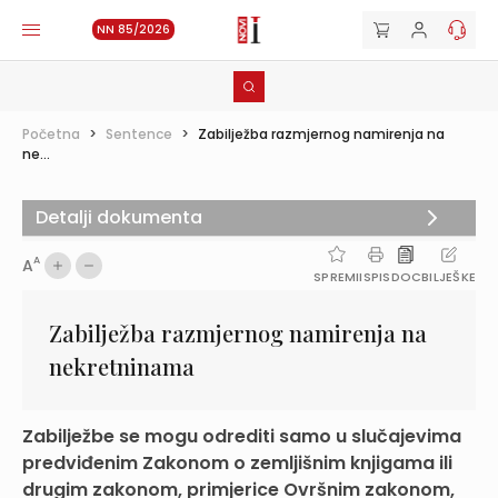
NN 85/2026
Početna
>
Sentence
>
Zabilježba razmjernog namirenja na
ne...
Detalji dokumenta
A
A
SPREMI
ISPIS
DOC
BILJEŠKE
Zabilježba razmjernog namirenja na
nekretninama
Zabilježbe se mogu odrediti samo u slučajevima
predviđenim Zakonom o zemljišnim knjigama ili
drugim zakonom, primjerice Ovršnim zakonom,