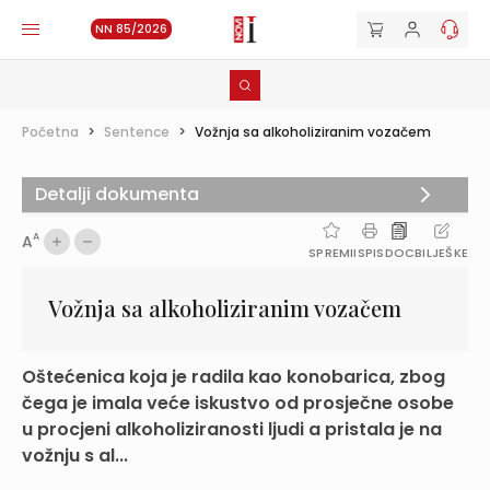
NN 85/2026
Početna
>
Sentence
>
Vožnja sa alkoholiziranim vozačem
Detalji dokumenta
A
A
SPREMI
ISPIS
DOC
BILJEŠKE
Vožnja sa alkoholiziranim vozačem
Oštećenica koja je radila kao konobarica, zbog
čega je imala veće iskustvo od prosječne osobe
u procjeni alkoholiziranosti ljudi a pristala je na
vožnju s al...