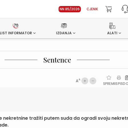
NN 85/2026
CJENIK
LIST INFORMATOR
IZDANJA
ALATI
Sentence
A
A
SPREMI
ISPIS
D
e nekretnine tražiti putem suda da ogradi svoju nekret
ade.