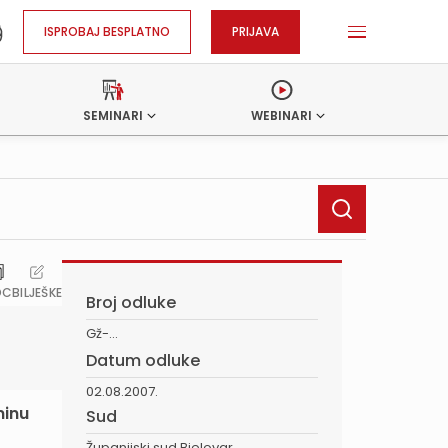
ISPROBAJ BESPLATNO
PRIJAVA
SEMINARI
WEBINARI
OC
BILJEŠKE
Broj odluke
Gž-...
Datum odluke
02.08.2007.
ninu
Sud
Županijski sud Bjelovar