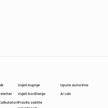
ik
Uvjeti kupnje
Upute autorima
sletter
Uvjeti korištenja
AI Lab
Kalkulatori
Pravila zaštite