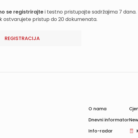
o se registrirajte
i testno pristupajte sadržajima 7 dana.
k ostvarujete pristup do 20 dokumenata.
REGISTRACIJA
O nama
Cjen
Dnevni informator
New
Info-radar