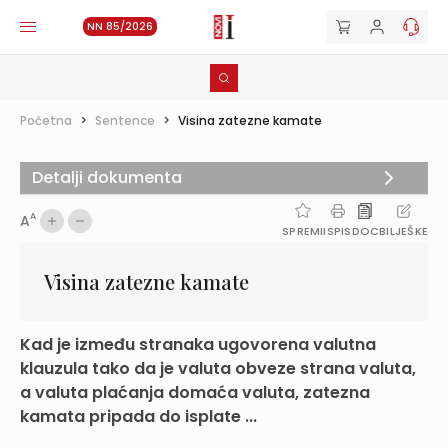
NN 85/2026
Početna
>
Sentence
>
Visina zatezne kamate
Detalji dokumenta
A
A
SPREMI
ISPIS
DOC
BILJEŠKE
Visina zatezne kamate
Kad je između stranaka ugovorena valutna
klauzula tako da je valuta obveze strana valuta,
a valuta plaćanja domaća valuta, zatezna
kamata pripada do isplate ...