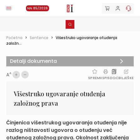
NN 85/2026
Početna
>
Sentence
>
Višestruko ugovaranje otuđenja
založn...
Detalji dokumenta
A
A
SPREMI
ISPIS
DOC
BILJEŠKE
Višestruko ugovaranje otuđenja
založnog prava
Činjenica višestrukog ugovaranja otuđenja nije
razlog ništavosti ugovora o otuđenju već
otuđenog založnog prava. Okolnost zaključenja