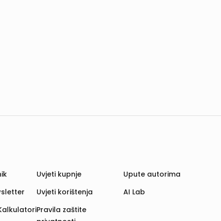
ik
Uvjeti kupnje
Upute autorima
sletter
Uvjeti korištenja
AI Lab
Kalkulatori
Pravila zaštite