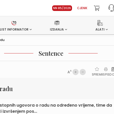
NN 85/2026
CJENIK
LIST INFORMATOR
IZDANJA
ALATI
adu
Sentence
A
A
SPREMI
ISPIS
D
 radu
zastopnih ugovora o radu na određeno vrijeme, time da
 izvršenjem pos...