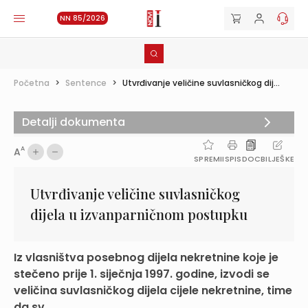
NN 85/2026
Početna
>
Sentence
>
Utvrđivanje veličine suvlasničkog dij...
Detalji dokumenta
A
A
SPREMI
ISPIS
DOC
BILJEŠKE
Utvrđivanje veličine suvlasničkog
dijela u izvanparničnom postupku
Iz vlasništva posebnog dijela nekretnine koje je
stečeno prije 1. siječnja 1997. godine, izvodi se
veličina suvlasničkog dijela cijele nekretnine, time
da sv...