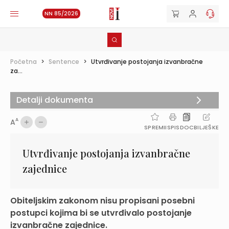
NN 85/2026
Početna
>
Sentence
>
Utvrđivanje postojanja izvanbračne
za...
Detalji dokumenta
A
A
SPREMI
ISPIS
DOC
BILJEŠKE
Utvrđivanje postojanja izvanbračne
zajednice
Obiteljskim zakonom nisu propisani posebni
postupci kojima bi se utvrđivalo postojanje
izvanbračne zajednice.