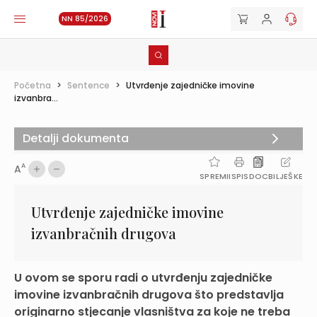
NN 85/2026
Početna
>
Sentence
>
Utvrđenje zajedničke imovine
izvanbra...
Detalji dokumenta
A
A
SPREMI
ISPIS
DOC
BILJEŠKE
Utvrđenje zajedničke imovine
izvanbračnih drugova
U ovom se sporu radi o utvrđenju zajedničke
imovine izvanbračnih drugova što predstavlja
originarno stjecanje vlasništva za koje ne treba