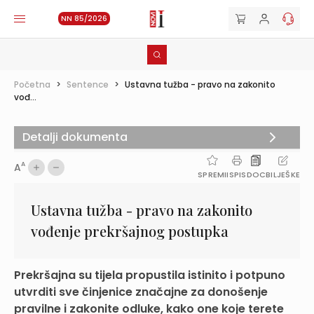
NN 85/2026
Početna
>
Sentence
>
Ustavna tužba - pravo na zakonito
vođ...
Detalji dokumenta
A
A
SPREMI
ISPIS
DOC
BILJEŠKE
Ustavna tužba - pravo na zakonito
vođenje prekršajnog postupka
Prekršajna su tijela propustila istinito i potpuno
utvrditi sve činjenice značajne za donošenje
pravilne i zakonite odluke, kako one koje terete