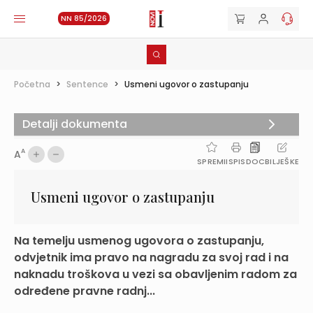
NN 85/2026
Početna
>
Sentence
>
Usmeni ugovor o zastupanju
Detalji dokumenta
A
A
SPREMI
ISPIS
DOC
BILJEŠKE
Usmeni ugovor o zastupanju
Na temelju usmenog ugovora o zastupanju,
odvjetnik ima pravo na nagradu za svoj rad i na
naknadu troškova u vezi sa obavljenim radom za
određene pravne radnj...