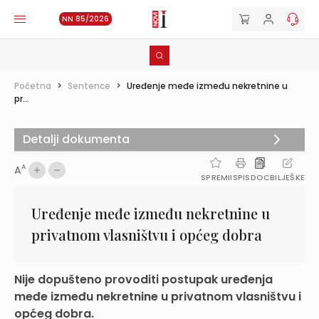
NN 85/2026
Početna
>
Sentence
>
Uređenje međe između nekretnine u
pr...
Detalji dokumenta
A
A
SPREMI
ISPIS
DOC
BILJEŠKE
Uređenje međe između nekretnine u
privatnom vlasništvu i općeg dobra
Nije dopušteno provoditi postupak uređenja
međe između nekretnine u privatnom vlasništvu i
općeg dobra.