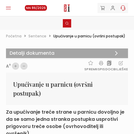
NN 86/2026
Početna
>
Sentence
>
Upućivanje u parnicu (ovršni postupak)
Detalji dokumenta
A
A
SPREMI
ISPIS
DOC
BILJEŠKE
Upućivanje u parnicu (ovršni
postupak)
Za upućivanje treće strane u parnicu dovoljno je
da se samo jedna stranka postupka usprotivi
prigovoru treće osobe (ovrhovoditelj ili
ovršenik).