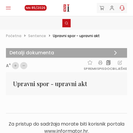
NN 85/2026
Početna
>
Sentence
>
Upravni spor - upravni akt
Detalji dokumenta
A
A
SPREMI
ISPIS
DOC
BILJEŠKE
Upravni spor - upravni akt
Za pristup do sadržaja morate biti korisnik portala
www.informator.hr.