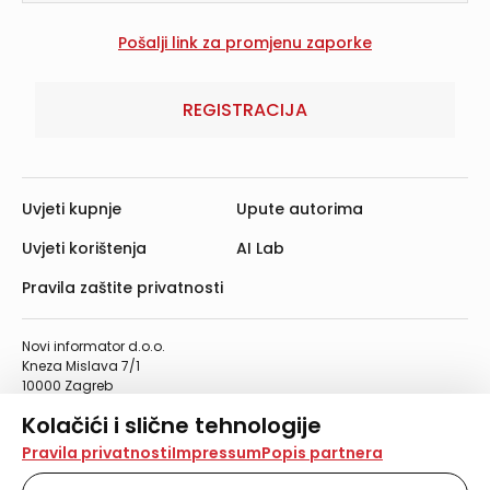
REGISTRACIJA
Uvjeti kupnje
Upute autorima
Uvjeti korištenja
AI Lab
Pravila zaštite privatnosti
Novi informator d.o.o.
Kneza Mislava 7/1
10000 Zagreb
Telefon: 01/4555-454
Kolačići i slične tehnologije
Telefaks: 01/4612-553
info@informator.hr
Na našoj web stranici koristimo kolačiće i slične
Pravila privatnosti
Impressum
Popis partnera
tehnologije za pohranu, čitanje i obradu informacija na