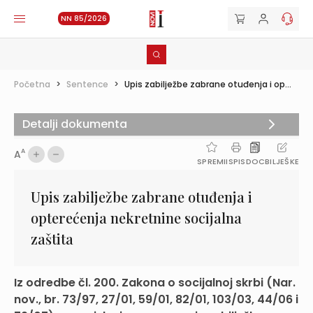
NN 85/2026
Početna
>
Sentence
>
Upis zabilježbe zabrane otuđenja i op...
Detalji dokumenta
A
A
SPREMI
ISPIS
DOC
BILJEŠKE
Upis zabilježbe zabrane otuđenja i
opterećenja nekretnine socijalna
zaštita
Iz odredbe čl. 200. Zakona o socijalnoj skrbi (Nar.
nov., br. 73/97, 27/01, 59/01, 82/01, 103/03, 44/06 i