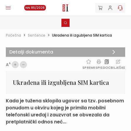
NN 85/2026
Početna
>
Sentence
>
Ukradena ili izgubljena SIM kartica
Detalji dokumenta
A
A
SPREMI
ISPIS
DOC
BILJEŠKE
Ukradena ili izgubljena SIM kartica
Kada je tužena sklopila ugovor sa tzv. posebnom
ponudom u okviru kojeg je primila mobilni
telefonski uređaj i zauzvrat se obvezala da
pretplatnički odnos neć...