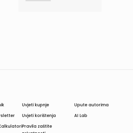
ik
Uvjeti kupnje
Upute autorima
sletter
Uvjeti korištenja
AI Lab
Kalkulatori
Pravila zaštite