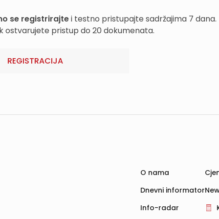
o se registrirajte
i testno pristupajte sadržajima 7 dana.
k ostvarujete pristup do 20 dokumenata.
REGISTRACIJA
O nama
Cjen
Dnevni informator
New
Info-radar