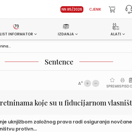
NN 85/2026
CJENIK
LIST INFORMATOR
IZDANJA
ALATI
nina...
Sentence
A
A
SPREMI
ISPIS
D
retninama koje su u fiducijarnom vlasniš
ranje uknjižbom založnog prava radi osiguranja novčane
ištvu protivn...