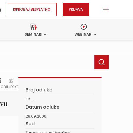
ISPROBAJ BESPLATNO
PRIJAVA
SEMINARI
WEBINARI
OC
BILJEŠKE
Broj odluke
Gž ...
tvu
Datum odluke
28.09.2006.
Sud
Županijski sud Varaždin