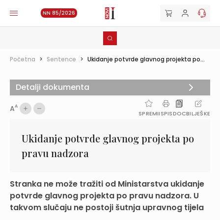
NN 85/2026
Početna
>
Sentence
>
Ukidanje potvrde glavnog projekta po...
Detalji dokumenta
A
A
SPREMI
ISPIS
DOC
BILJEŠKE
Ukidanje potvrde glavnog projekta po
pravu nadzora
Stranka ne može tražiti od Ministarstva ukidanje
potvrde glavnog projekta po pravu nadzora. U
takvom slučaju ne postoji šutnja upravnog tijela