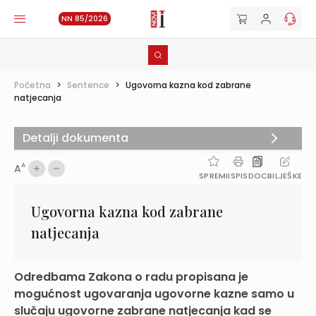
NN 85/2026
Početna
>
Sentence
>
Ugovorna kazna kod zabrane
natjecanja
Detalji dokumenta
A
A
SPREMI
ISPIS
DOC
BILJEŠKE
Ugovorna kazna kod zabrane
natjecanja
Odredbama Zakona o radu propisana je
mogućnost ugovaranja ugovorne kazne samo u
slučaju ugovorne zabrane natjecanja kad se