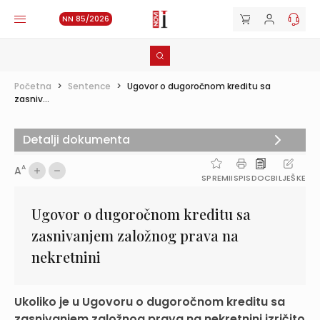
NN 85/2026
Početna
>
Sentence
>
Ugovor o dugoročnom kreditu sa
zasniv...
Detalji dokumenta
A
A
SPREMI
ISPIS
DOC
BILJEŠKE
Ugovor o dugoročnom kreditu sa
zasnivanjem založnog prava na
nekretnini
Ukoliko je u Ugovoru o dugoročnom kreditu sa
zasnivanjem založnog prava na nekretnini izričito