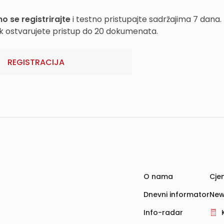
o se registrirajte
i testno pristupajte sadržajima 7 dana.
k ostvarujete pristup do 20 dokumenata.
REGISTRACIJA
O nama
Cjen
Dnevni informator
New
Info-radar