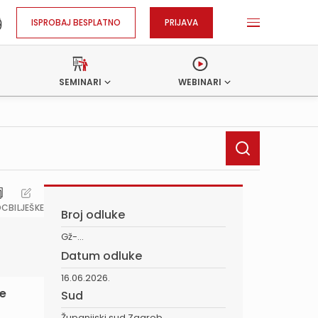
ISPROBAJ BESPLATNO
PRIJAVA
SEMINARI
WEBINARI
OC
BILJEŠKE
Broj odluke
Gž-...
Datum odluke
16.06.2026.
že
Sud
Županijski sud Zagreb