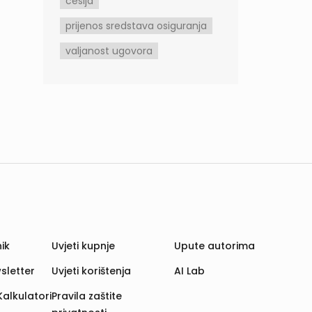
cesija
prijenos sredstava osiguranja
valjanost ugovora
ik
Uvjeti kupnje
Upute autorima
sletter
Uvjeti korištenja
AI Lab
Kalkulatori
Pravila zaštite