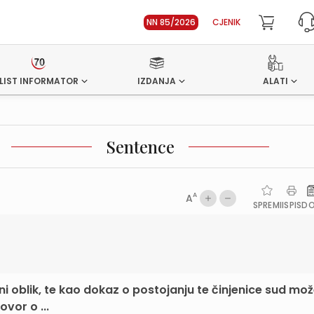
NN 85/2026
CJENIK
LIST INFORMATOR
IZDANJA
ALATI
Sentence
A
A
SPREMI
ISPIS
D
ani oblik, te kao dokaz o postojanju te činjenice sud mo
vor o ...