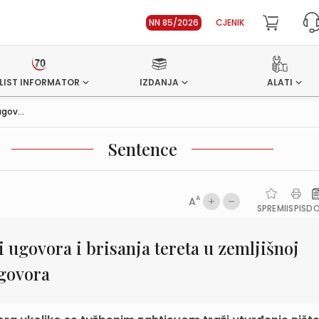
NN 85/2026
CJENIK
LIST INFORMATOR
IZDANJA
ALATI
gov...
Sentence
A
A
SPREMI
ISPIS
D
i ugovora i brisanja tereta u zemljišnoj
ugovora