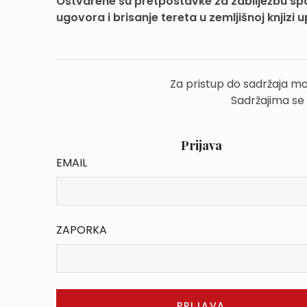
Ostvarene su pretpostavke za zabilježbu spo
ugovora i brisanje tereta u zemljišnoj knjizi u
Za pristup do sadržaja mo
Sadržajima se
Prijava
EMAIL
ZAPORKA