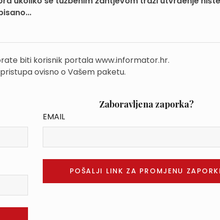
ra ukoliko se tužbenim zahtjevom traži utvrđenje nište
pisano...
rate biti korisnik portala www.informator.hr.
 pristupa ovisno o Vašem paketu.
Zaboravljena zaporka?
EMAIL