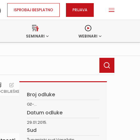
ISPROBAJ BESPLATNO
PRIJAVA
SEMINARI
WEBINARI
OC
BILJEŠKE
Broj odluke
Gž-...
Datum odluke
29.01.2015.
Sud
Županijski sud Varaždin