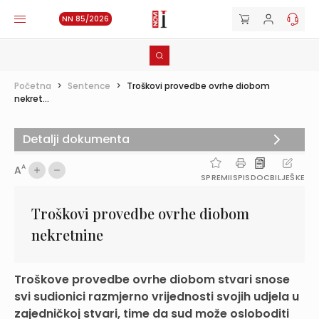
NN 85/2026
Početna
>
Sentence
>
Troškovi provedbe ovrhe diobom
nekret...
Detalji dokumenta
A
A
SPREMI
ISPIS
DOC
BILJEŠKE
Troškovi provedbe ovrhe diobom
nekretnine
Troškove provedbe ovrhe diobom stvari snose
svi sudionici razmjerno vrijednosti svojih udjela u
zajedničkoj stvari, time da sud može osloboditi