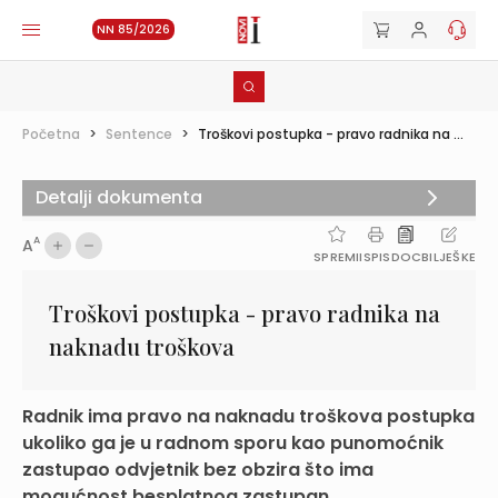
NN 85/2026
Početna
>
Sentence
>
Troškovi postupka - pravo radnika na ...
Detalji dokumenta
A
A
SPREMI
ISPIS
DOC
BILJEŠKE
Troškovi postupka - pravo radnika na
naknadu troškova
Radnik ima pravo na naknadu troškova postupka
ukoliko ga je u radnom sporu kao punomoćnik
zastupao odvjetnik bez obzira što ima
mogućnost besplatnog zastupan...