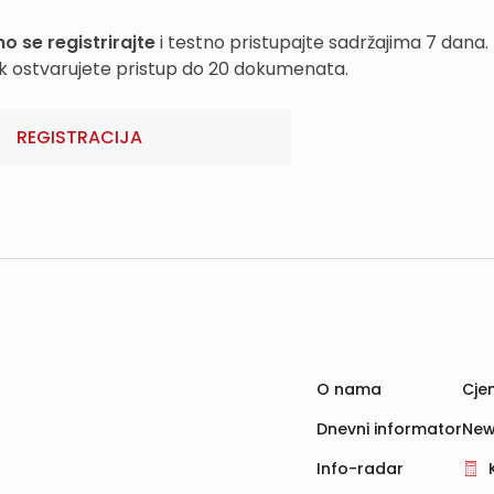
o se registrirajte
i testno pristupajte sadržajima 7 dana.
k ostvarujete pristup do 20 dokumenata.
REGISTRACIJA
O nama
Cjen
Dnevni informator
New
Info-radar