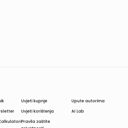
ik
Uvjeti kupnje
Upute autorima
sletter
Uvjeti korištenja
AI Lab
Kalkulatori
Pravila zaštite