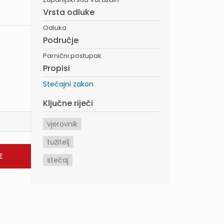
Vrsta odluke
Odluka
Područje
Parnični postupak
Propisi
Stečajni zakon
Ključne riječi
vjerovnik
tužitelj
stečaj