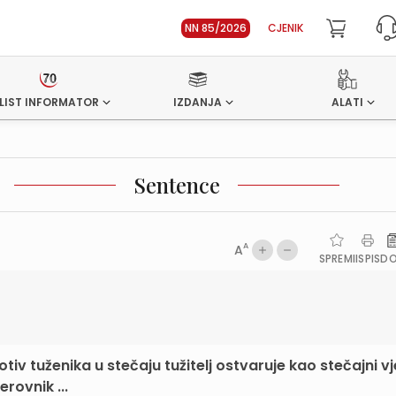
NN 85/2026
CJENIK
LIST INFORMATOR
IZDANJA
ALATI
Sentence
A
A
SPREMI
ISPIS
D
 tuženika u stečaju tužitelj ostvaruje kao stečajni vj
rovnik ...