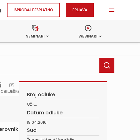
ISPROBAJ BESPLATNO
PRIJAVA
SEMINARI
WEBINARI
OC
BILJEŠKE
Broj odluke
Gž-...
Datum odluke
18.04.2016.
erovnik
Sud
Županijski sud Varaždin