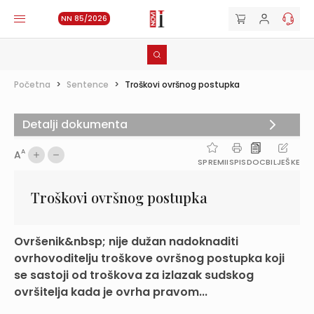
NN 85/2026
Početna
>
Sentence
>
Troškovi ovršnog postupka
Detalji dokumenta
A
A
SPREMI
ISPIS
DOC
BILJEŠKE
Troškovi ovršnog postupka
Ovršenik&nbsp; nije dužan nadoknaditi
ovrhovoditelju troškove ovršnog postupka koji
se sastoji od troškova za izlazak sudskog
ovršitelja kada je ovrha pravom...