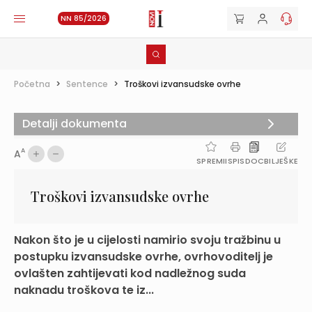
NN 85/2026
Početna
>
Sentence
>
Troškovi izvansudske ovrhe
Detalji dokumenta
A
A
SPREMI
ISPIS
DOC
BILJEŠKE
Troškovi izvansudske ovrhe
Nakon što je u cijelosti namirio svoju tražbinu u
postupku izvansudske ovrhe, ovrhovoditelj je
ovlašten zahtijevati kod nadležnog suda
naknadu troškova te iz...