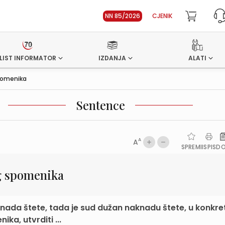
NN 85/2026
CJENIK
LIST INFORMATOR
IZDANJA
ALATI
pomenika
Sentence
A
A
SPREMI
ISPIS
D
g spomenika
nada štete, tada je sud dužan naknadu štete, u konkr
a, utvrditi ...