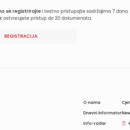
o se registrirajte
i testno pristupajte sadržajima 7 dana.
k ostvarujete pristup do 20 dokumenata.
REGISTRACIJA
O nama
Cjen
Dnevni informator
New
Info-radar