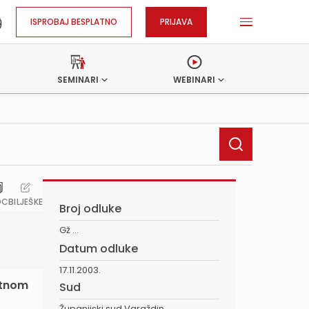
ISPROBAJ BESPLATNO
PRIJAVA
SEMINARI
WEBINARI
OC
BILJEŠKE
Broj odluke
Gž ...
Datum odluke
17.11.2003.
etnom
Sud
Županijski sud Varaždin