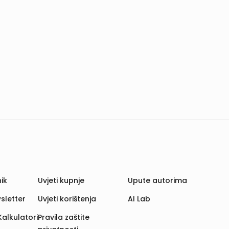
ik
Uvjeti kupnje
Upute autorima
sletter
Uvjeti korištenja
AI Lab
Kalkulatori
Pravila zaštite