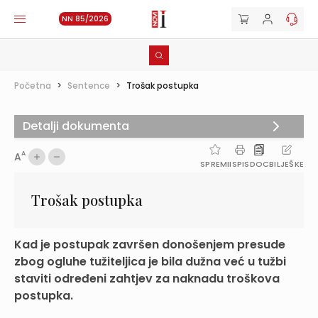
NN 85/2026
Početna
>
Sentence
>
Trošak postupka
Detalji dokumenta
A
A
SPREMI
ISPIS
DOC
BILJEŠKE
Trošak postupka
Kad je postupak završen donošenjem presude
zbog ogluhe tužiteljica je bila dužna već u tužbi
staviti određeni zahtjev za naknadu troškova
postupka.