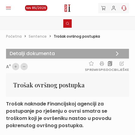
NN 85/2026
Početna
>
Sentence
>
Trošak ovršnog postupka
Detalji dokumenta
A
A
SPREMI
ISPIS
DOC
BILJEŠKE
Trošak ovršnog postupka
Trošak naknade Financijskoj agenciji za
postupanje po rješenju o ovrsi smatra se
troškom koji je ovršeniku nastao u povodu
pokrenutog ovršnog postupka.