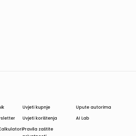
ik
Uvjeti kupnje
Upute autorima
sletter
Uvjeti korištenja
AI Lab
Kalkulatori
Pravila zaštite