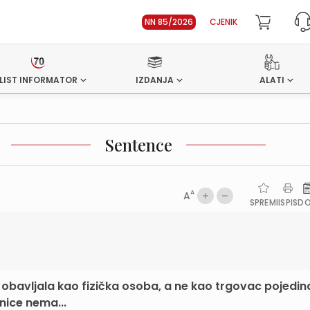
NN 85/2026
CJENIK
LIST INFORMATOR
IZDANJA
ALATI
Sentence
A
A
SPREMI
ISPIS
D
t obavljala kao fizička osoba, a ne kao trgovac pojedin
nice nema...