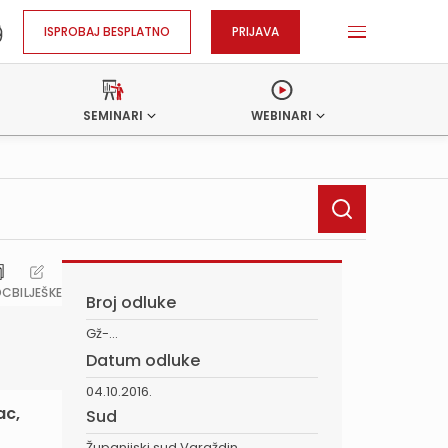
ISPROBAJ BESPLATNO
PRIJAVA
SEMINARI
WEBINARI
OC
BILJEŠKE
Broj odluke
Gž-...
Datum odluke
04.10.2016.
ac,
Sud
Županijski sud Varaždin