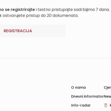
o se registrirajte
i testno pristupajte sadržajima 7 dana.
k ostvarujete pristup do 20 dokumenata.
REGISTRACIJA
O nama
Cjen
Dnevni informator
New
Info-radar