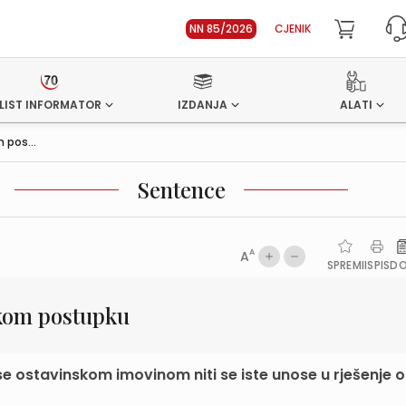
NN 85/2026
CJENIK
LIST INFORMATOR
IZDANJA
ALATI
 pos...
Sentence
A
A
SPREMI
ISPIS
D
skom postupku
se ostavinskom imovinom niti se iste unose u rješenje o