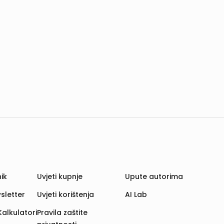
ik
Uvjeti kupnje
Upute autorima
sletter
Uvjeti korištenja
AI Lab
Kalkulatori
Pravila zaštite