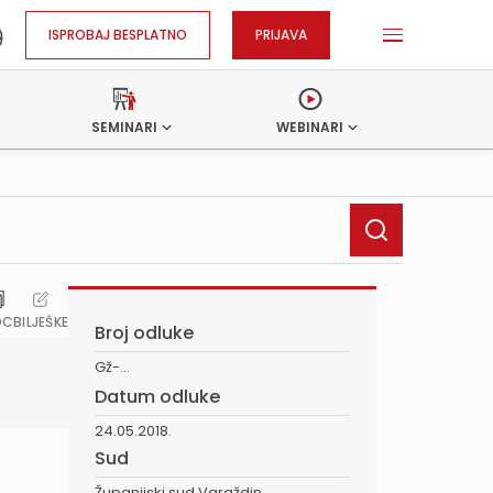
ISPROBAJ BESPLATNO
PRIJAVA
SEMINARI
WEBINARI
OC
BILJEŠKE
Broj odluke
Gž-...
Datum odluke
24.05.2018.
Sud
Županijski sud Varaždin