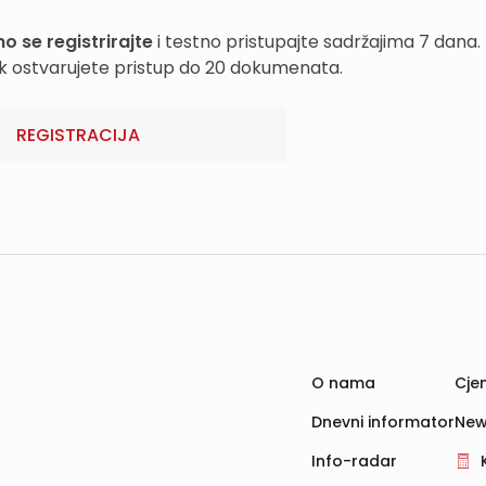
o se registrirajte
i testno pristupajte sadržajima 7 dana.
k ostvarujete pristup do 20 dokumenata.
REGISTRACIJA
O nama
Cjen
Dnevni informator
New
Info-radar