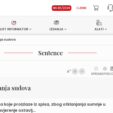
NN 85/2026
CJENIK
LIST INFORMATOR
IZDANJA
ALATI
nja sudova
Sentence
A
A
SPREMI
ISPIS
D
anja sudova
a koje proizlaze iz spisa, zbog otklanjanja sumnje u
jerenje ostavlj...