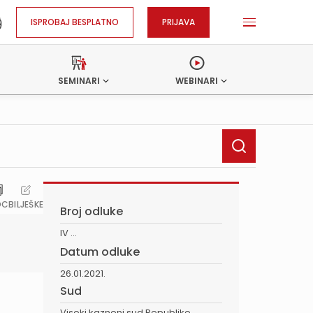
ISPROBAJ BESPLATNO
PRIJAVA
SEMINARI
WEBINARI
OC
BILJEŠKE
Broj odluke
IV ...
Datum odluke
26.01.2021.
Sud
Visoki kazneni sud Republike