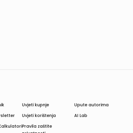
ik
Uvjeti kupnje
Upute autorima
sletter
Uvjeti korištenja
AI Lab
Kalkulatori
Pravila zaštite