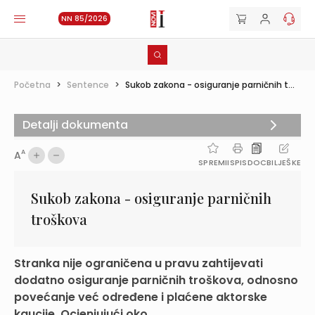
NN 85/2026
Početna
>
Sentence
>
Sukob zakona - osiguranje parničnih t...
Detalji dokumenta
A
A
SPREMI
ISPIS
DOC
BILJEŠKE
Sukob zakona - osiguranje parničnih
troškova
Stranka nije ograničena u pravu zahtijevati
dodatno osiguranje parničnih troškova, odnosno
povećanje već određene i plaćene aktorske
kaucije. Ocjenjujući oko...