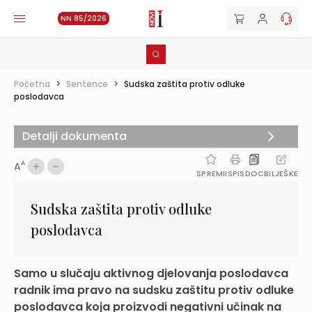
NN 85/2026
Početna
>
Sentence
>
Sudska zaštita protiv odluke
poslodavca
Detalji dokumenta
A
A
SPREMI
ISPIS
DOC
BILJEŠKE
Sudska zaštita protiv odluke
poslodavca
Samo u slučaju aktivnog djelovanja poslodavca
radnik ima pravo na sudsku zaštitu protiv odluke
poslodavca koja proizvodi negativni učinak na