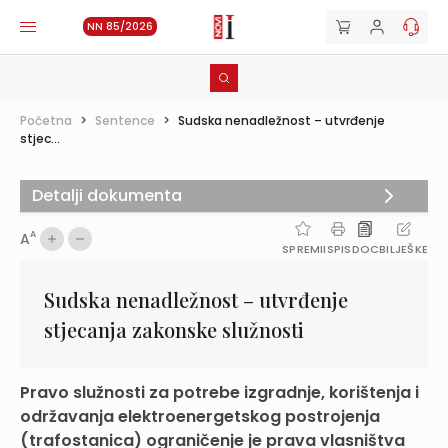
NN 85/2026
Početna
>
Sentence
>
Sudska nenadležnost – utvrđenje
stjec...
Detalji dokumenta
A
A
SPREMI
ISPIS
DOC
BILJEŠKE
Sudska nenadležnost – utvrđenje
stjecanja zakonske služnosti
Pravo služnosti za potrebe izgradnje, korištenja i
održavanja elektroenergetskog postrojenja
(trafostanica) ograničenje je prava vlasništva