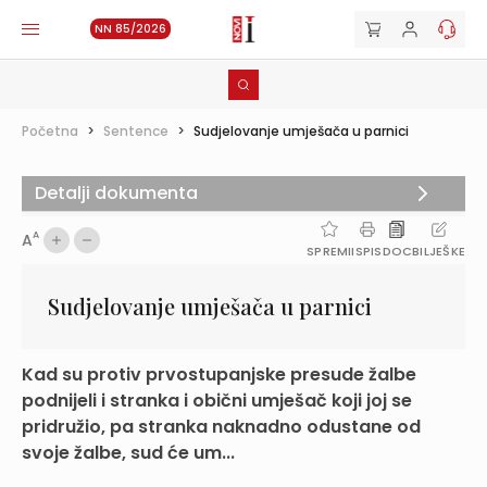
NN 85/2026
Početna
>
Sentence
>
Sudjelovanje umješača u parnici
Detalji dokumenta
A
A
SPREMI
ISPIS
DOC
BILJEŠKE
Sudjelovanje umješača u parnici
Kad su protiv prvostupanjske presude žalbe
podnijeli i stranka i obični umješač koji joj se
pridružio, pa stranka naknadno odustane od
svoje žalbe, sud će um...