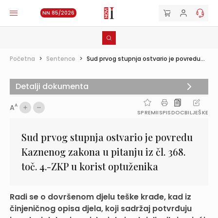
NN 85/2026
Početna
>
Sentence
>
Sud prvog stupnja ostvario je povredu...
Detalji dokumenta
A
A
SPREMI
ISPIS
DOC
BILJEŠKE
Sud prvog stupnja ostvario je povredu
Kaznenog zakona u pitanju iz čl. 368.
toč. 4.-ZKP u korist optuženika
Radi se o dovršenom djelu teške krađe, kad iz
činjeničnog opisa djela, koji sadržaj potvrđuju