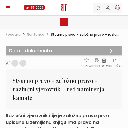
NN 85/2026
Početna
>
Sentence
>
Stvarno pravo – založno pravo – razlu...
Detalji dokumenta
A
A
SPREMI
ISPIS
DOC
BILJEŠKE
Stvarno pravo – založno pravo –
razlučni vjerovnik – red namirenja –
kamate
Razlučni vjerovnik čije je založno pravo prvo
upisano u zemljišnu knjigu ima pravo na