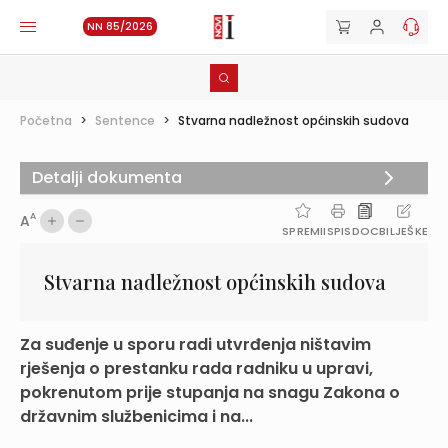
NN 85/2026
Početna
>
Sentence
>
Stvarna nadležnost općinskih sudova
Detalji dokumenta
A
A
SPREMI
ISPIS
DOC
BILJEŠKE
Stvarna nadležnost općinskih sudova
Za suđenje u sporu radi utvrđenja ništavim
rješenja o prestanku rada radniku u upravi,
pokrenutom prije stupanja na snagu Zakona o
državnim službenicima i na...