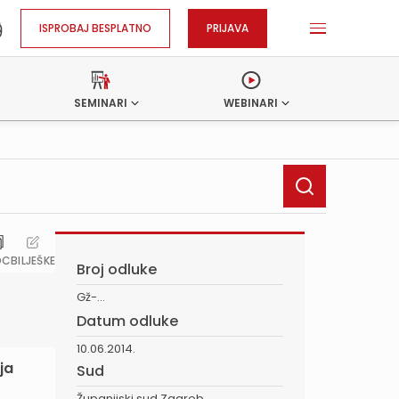
ISPROBAJ BESPLATNO
PRIJAVA
SEMINARI
WEBINARI
OC
BILJEŠKE
Broj odluke
Gž-...
Datum odluke
10.06.2014.
ja
Sud
Županijski sud Zagreb