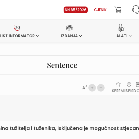
NN 85/2026
CJENIK
LIST INFORMATOR
IZDANJA
ALATI
Sentence
A
A
SPREMI
ISPIS
D
ina tužitelja i tuženika, isključena je mogućnost stjecan