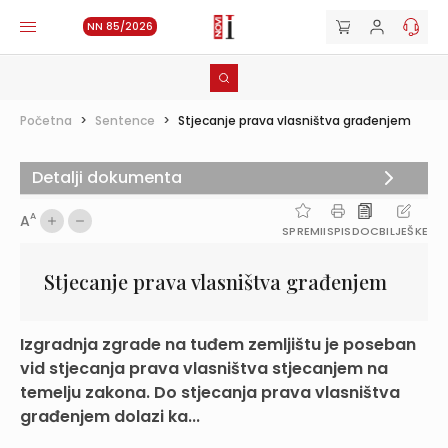
NN 85/2026
Početna
>
Sentence
>
Stjecanje prava vlasništva građenjem
Detalji dokumenta
A
A
SPREMI
ISPIS
DOC
BILJEŠKE
Stjecanje prava vlasništva građenjem
Izgradnja zgrade na tuđem zemljištu je poseban
vid stjecanja prava vlasništva stjecanjem na
temelju zakona. Do stjecanja prava vlasništva
građenjem dolazi ka...