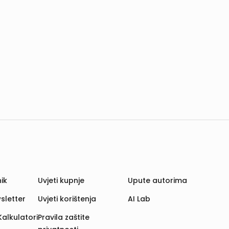
ik
Uvjeti kupnje
Upute autorima
sletter
Uvjeti korištenja
AI Lab
Kalkulatori
Pravila zaštite