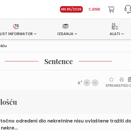
NN 85/2026
CJENIK
LIST INFORMATOR
IZDANJA
ALATI
ošću
Sentence
A
A
SPREMI
ISPIS
D
elošću
e točno određeni dio nekretnine nisu ovlaštene tražiti d
nekre...