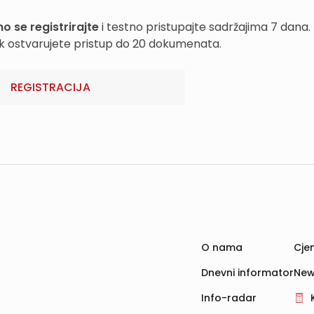
o se registrirajte
i testno pristupajte sadržajima 7 dana.
k ostvarujete pristup do 20 dokumenata.
REGISTRACIJA
O nama
Cjen
Dnevni informator
New
Info-radar