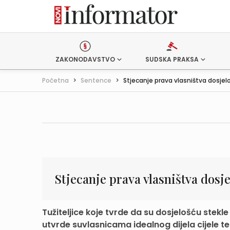
ZAKONODAVSTVO
SUDSKA PRAKSA
Početna
>
Sentence
>
Stjecanje prava vlasništva dosjel
Stjecanje prava vlasništva dosj
Tužiteljice koje tvrde da su dosjelošću stekl
utvrde suvlasnicama idealnog dijela cijele te 