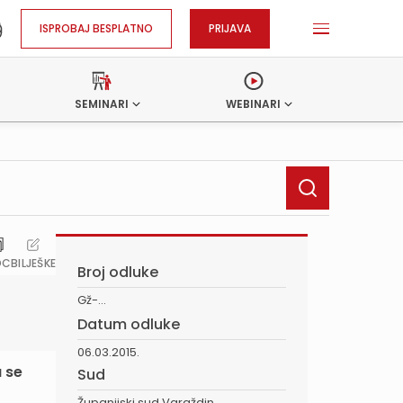
ISPROBAJ BESPLATNO
PRIJAVA
SEMINARI
WEBINARI
OC
BILJEŠKE
Broj odluke
Gž-...
Datum odluke
06.03.2015.
a se
Sud
Županijski sud Varaždin